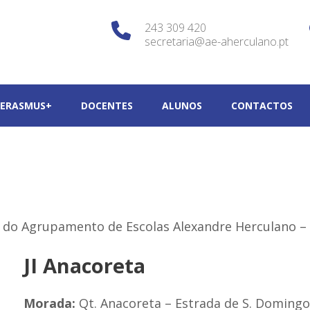
243 309 420
secretaria@ae-aherculano.pt
rculano – Santarém
as Alexandre Herculano – S
ERASMUS+
DOCENTES
ALUNOS
CONTACTOS
r do Agrupamento de Escolas Alexandre Herculano 
JI Anacoreta
Morada:
Qt. Anacoreta – Estrada de S. Domingo