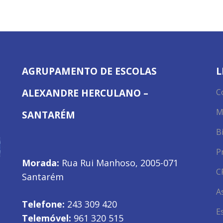
AGRUPAMENTO DE ESCOLAS
L
ALEXANDRE HERCULANO –
C
M
SANTARÉM
B
P
Morada:
Rua Rui Manhoso, 2005-071
C
Santarém
A
Telefone:
243 309 420
E
Telemóvel:
961 320 515