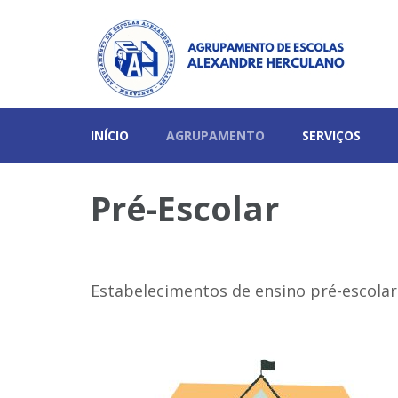
Página oficial do Agrupamento de Escolas Alexandre He
Agrupamento de Escol
INÍCIO
AGRUPAMENTO
SERVIÇOS
Pré-Escolar
Estabelecimentos de ensino pré-escola