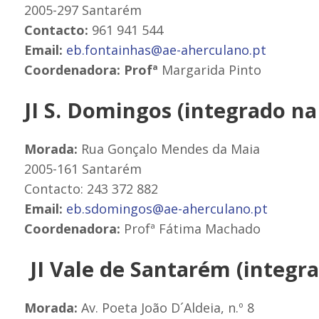
2005-297 Santarém
Contacto:
961 941 544
Email:
eb.fontainhas@ae-aherculano.pt
Coordenadora: Profª
Margarida Pinto
JI S. Domingos (integrado na
Morada:
Rua Gonçalo Mendes da Maia
2005-161 Santarém
Contacto: 243 372 882
Email:
eb.sdomingos@ae-aherculano.pt
Coordenadora:
Profª Fátima Machado
JI Vale de Santarém (integr
Morada:
Av. Poeta João D´Aldeia, n.º 8