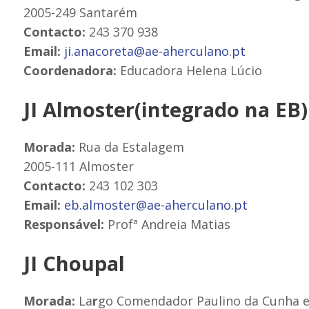
2005-249 Santarém
Contacto:
243 370 938
Email:
ji.anacoreta@ae-aherculano.pt
Coordenadora:
Educadora Helena Lúcio
JI Almoster(integrado na EB)
Morada:
Rua da Estalagem
2005-111 Almoster
Contacto:
243 102 303
Email:
eb.almoster@ae-aherculano.pt
Responsável:
Profª Andreia Matias
JI Choupal
Morada:
La
r
go Comendador Paulino da Cunha e 