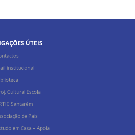
IGAÇÕES ÚTEIS
ontactos
ail institucional
iblioteca
roj. Cultural Escola
RTIC Santarém
ssociação de Pais
studo em Casa – Apoia