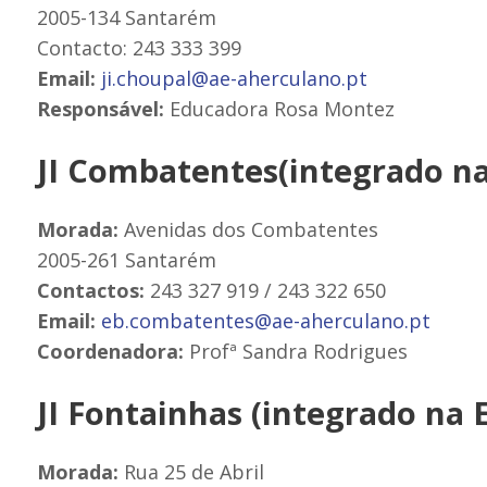
2005-134 Santarém
Contacto: 243 333 399
Email:
ji.choupal@ae-aherculano.pt
Responsável:
Educadora Rosa Montez
JI Combatentes(integrado na
Morada:
Avenidas dos Combatentes
2005-261 Santarém
Contactos:
243 327 919 / 243 322 650
Email:
eb.combatentes@ae-aherculano.pt
Coordenadora:
Profª Sandra Rodrigues
JI Fontainhas (integrado na 
Morada:
Rua 25 de Abril