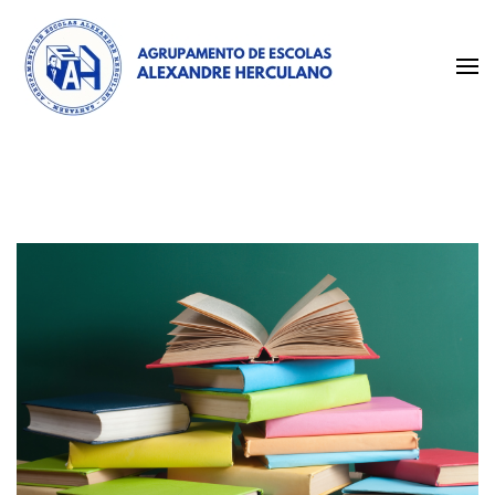
Página oficial do Agrupamento de Escolas Alexandre Herculano –
Agrupamento de Escolas
Santarém
Alexandre Herculano –
Santarém